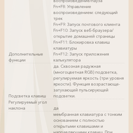
воспроизведение/пауза
Fn+F8: Управление
воспроизведением: следующий
трек
Fn+F9: Запуск почтового клиента
Fn+F10: Запуск веб-браузера/
открытие домашней страницы
Fn+F11: Блокировка клавиш
клавиатуры
Дополнительные
Fn+F12: Запуск приложения
функции
калькулятора
да. Сквозная радужная
(многоцветная RGB) подсветка,
регулируемая яркость (три уровня
яркости). Функция возрастающе-
затухающей пульсирующей
Подсветка клавиш
подсветки.
Регулируемый угол
наклона
да
мембранная клавиатура с тонким
основанием с полностью
открытыми клавишами и
направляющими клавиш. При