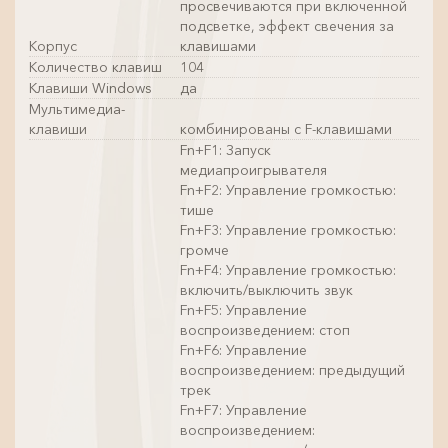
просвечиваются при включенной
подсветке, эффект свечения за
Корпус
клавишами
Количество клавиш
104
Клавиши Windows
да
Мультимедиа-
клавиши
комбинированы с F-клавишами
Fn+F1: Запуск
медиапроигрывателя
Fn+F2: Управление громкостью:
тише
Fn+F3: Управление громкостью:
громче
Fn+F4: Управление громкостью:
включить/выключить звук
Fn+F5: Управление
воспроизведением: стоп
Fn+F6: Управление
воспроизведением: предыдущий
трек
Fn+F7: Управление
воспроизведением: