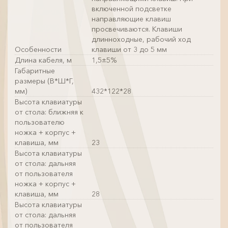
включенной подсветке
направляющие клавиш
просвечиваются. Клавиши
длинноходные, рабочий ход
Особенности
клавиши от 3 до 5 мм
Длина кабеля, м
1,5±5%
Габаритные
размеры (В*Ш*Г,
мм)
432*122*28
Высота клавиатуры
от стола: ближняя к
пользователю
ножка + корпус +
клавиша, мм
23
Высота клавиатуры
от стола: дальняя
от пользователя
ножка + корпус +
клавиша, мм
28
Высота клавиатуры
от стола: дальняя
от пользователя