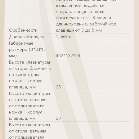
включенной подсветке
направляющие клавиш
просвечиваются. Клавиши
длинноходные, рабочий ход
Особенности
клавиши от 3 до 5 мм
Длина кабеля, м
1,5±5%
Габаритные
размеры (В*Ш*Г,
мм)
432*122*28
Высота клавиатуры
от стола: ближняя к
пользователю
ножка + корпус +
клавиша, мм
23
Высота клавиатуры
от стола: дальняя
от пользователя
ножка + корпус +
клавиша, мм
28
Высота клавиатуры
от стола: дальняя
от пользователя