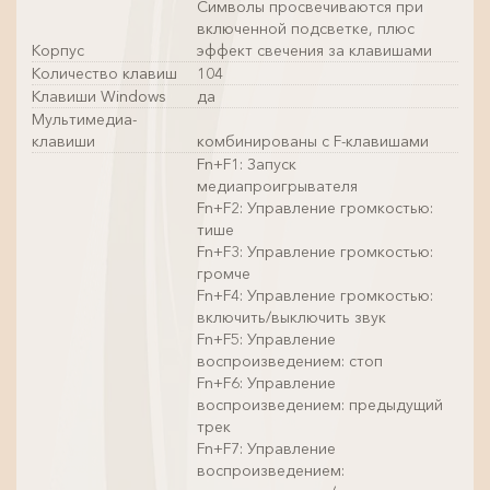
Символы просвечиваются при
включенной подсветке, плюс
Корпус
эффект свечения за клавишами
Количество клавиш
104
Клавиши Windows
да
Мультимедиа-
клавиши
комбинированы с F-клавишами
Fn+F1: Запуск
медиапроигрывателя
Fn+F2: Управление громкостью:
тише
Fn+F3: Управление громкостью:
громче
Fn+F4: Управление громкостью:
включить/выключить звук
Fn+F5: Управление
воспроизведением: стоп
Fn+F6: Управление
воспроизведением: предыдущий
трек
Fn+F7: Управление
воспроизведением: