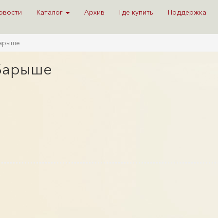
овости
Каталог
Архив
Где купить
Поддержка
Барыше
 Барыше