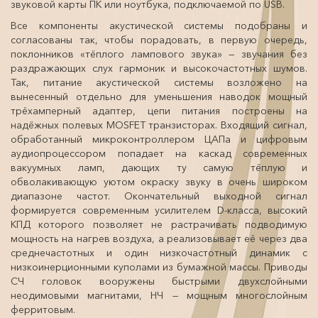
звуковой карты ПК или ноутбука, подключаемой по USB.
Все компоненты акустической системы подобраны и
согласованы так, чтобы порадовать, в первую очередь,
поклонников «тёплого лампового звука» — звучания без
раздражающих слух гармоник и высокочастотных шумов.
Так, питание акустической системы возложено на
вынесенный отдельно для уменьшения наводок мощный
трёхамперный адаптер, цепи питания построены на
надёжных полевых MOSFET транзисторах. Входящий сигнал,
обработанный микроконтроллером ЦАПа и цифровым
аудиопроцессором попадает на каскад современных
вакуумных ламп, дающих ту самую тёплую и
обволакивающую уютом окраску звуку в очень широком
диапазоне частот. Окончательный выходной сигнал
формируется современным усилителем D-класса, высокий
КПД которого позволяет не растрачивать подводимую
мощность на нагрев воздуха, а реализовывает её через два
среднечастотных и один низкочастотный динамик с
низкоинерционными куполами из бумажной массы. Приводы
СЧ головок вооружены быстрыми двухслойными
неодимовыми магнитами, НЧ — мощным многослойным
ферритовым.