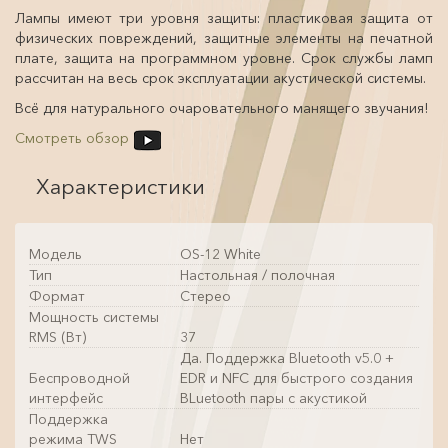
Лампы имеют три уровня защиты: пластиковая защита от
физических повреждений, защитные элементы на печатной
плате, защита на программном уровне. Срок службы ламп
рассчитан на весь срок эксплуатации акустической системы.
Всё для натурального очаровательного манящего звучания!
Смотреть обзор
Характеристики
Модель
OS-12 White
Тип
Настольная / полочная
Формат
Стерео
Мощность системы
RMS (Вт)
37
Да. Поддержка Bluetooth v5.0 +
Беспроводной
EDR и NFC для быстрого создания
интерфейс
BLuetooth пары с акустикой
Поддержка
режима TWS
Нет