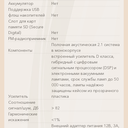
Аккумулятор
Нет
Поддержка USB
флэш накопителей
Нет
Слот для карт
памяти SD (Secure
Digital)
Нет
FM-радиоприемник
Нет
Полочная акустическая 2.1 система
Компоненты
в монокорпусе
встроенный усилитель D класса,
гибридный с цифровым
сигнальным процессором (DSP) и
электронными вакуумными
лампами, срок службы ламп до 50
000 часов, лампы надёжно
защищены кейсом из прозрачного
Усилитель
пластика
Соотношение
сигнал/шум, Дб
> 82
Гармонические
искажения
<1%
Внешний адаптер питания 12В, 3А,