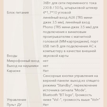
36Вт для сети переменного тока
230 В / 50 Гц, штырьковой штекер
Блок питания
4*1,7*10 угловой
линейный вход AUX (TRS мини-
джек 3.5 мм), линейный вход
Phono (TRS мини-джек 3.5 мм) для
подключения к виниловым
проигрывателям с магнитной
головкой (ММ-картриджем), порт
USB тип B для подключения АС к
компьютеру в качестве внешней
Входы
звуковой карты
Микрофонный вход
нет
Выход на наушники
нет
Караоке
Нет
Сенсорные кнопки управления на
верхней панели: выход из спящего
режима "Standby", переключение
источника сигнала "Mode",
Bluetooth "BT logo", Громкость
Управление
ниже "Vol -", громкость выше "Vol+"
Пульт ДУ
Нет