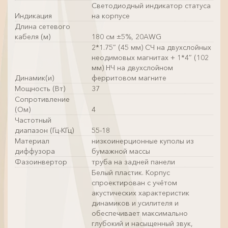
Светодиодный индикатор статуса
Индикация
на корпусе
Длина сетевого
кабеля (м)
180 см ±5%, 20AWG
2*1.75″ (45 мм) СЧ на двухслойных
неодимовых магнитах + 1*4″ (102
мм) НЧ на двухслойном
Динамик(и)
ферритовом магните
Мощность (Вт)
37
Сопротивление
(Ом)
4
Частотный
диапазон (Гц-КГц)
55-18
Материал
низкоинерционные куполы из
диффузора
бумажной массы
Фазоинвертор
труба на задней панели
Белый пластик. Корпус
спроектирован с учётом
акустических характеристик
динамиков и усилителя и
обеспечивает максимально
глубокий и насыщенный звук,