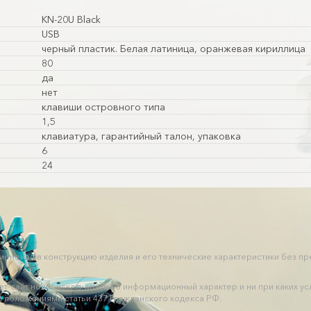
KN-20U Black
USB
черный пластик. Белая латиница, оранжевая кириллица
80
да
нет
клавиши островного типа
1,5
клавиатура, гарантийный талон, упаковка
6
24
зменения в конструкцию изделия и его технические характеристики без п
нет-сайт носит исключительно информационный характер и ни при каких
 положениями статьи 437 Гражданского кодекса РФ.