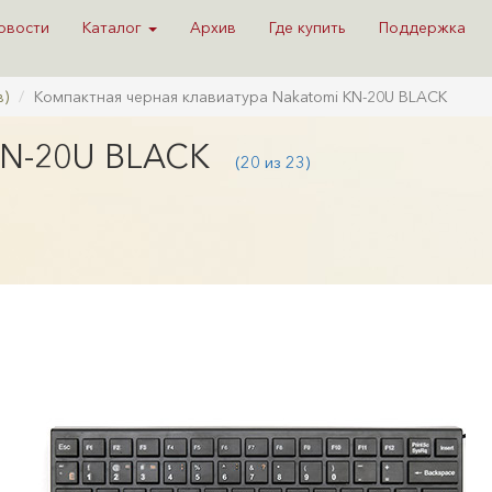
овости
Каталог
Архив
Где купить
Поддержка
в)
Компактная черная клавиатура Nakatomi KN-20U BLACK
KN-20U BLACK
(20 из 23)