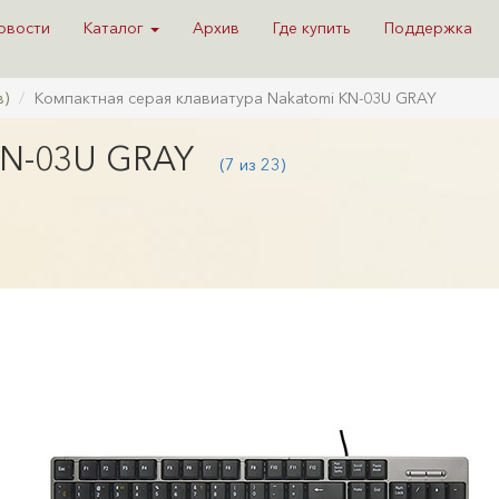
овости
Каталог
Архив
Где купить
Поддержка
в)
Компактная серая клавиатура Nakatomi KN-03U GRAY
KN-03U GRAY
(7 из 23)