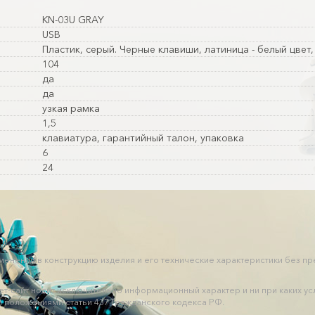
KN-03U GRAY
USB
Пластик, серый. Черные клавиши, латиница - белый цвет
104
да
да
узкая рамка
1,5
клавиатура, гарантийный талон, упаковка
6
24
зменения в конструкцию изделия и его технические характеристики без п
нет-сайт носит исключительно информационный характер и ни при каких
 положениями статьи 437 Гражданского кодекса РФ.