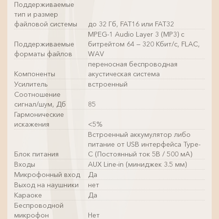
Поддерживаемые
тип и размер
файловой системы
до 32 Гб, FAT16 или FAT32
MPEG-1 Audio Layer 3 (MP3) с
Поддерживаемые
битрейтом 64 — 320 Кбит/с, FLAC,
форматы файлов
WAV
переносная беспроводная
Компоненты
акустическая система
Усилитель
встроенный
Соотношение
сигнал/шум, Дб
85
Гармонические
искажения
<5%
Встроенный аккумулятор либо
питание от USB интерфейса Type-
Блок питания
C (Постоянный ток 5В / 500 мА)
Входы
AUX Line-in (миниджек 3.5 мм)
Микрофонный вход
Да
Выход на наушники
нет
Караоке
Да
Беспроводной
микрофон
Нет