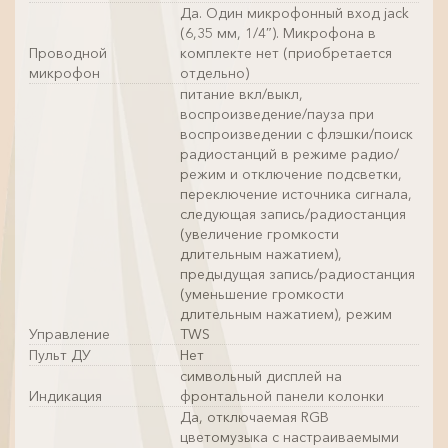
Да. Один микрофонный вход jack
(6,35 мм, 1/4″). Микрофона в
Проводной
комплекте нет (приобретается
микрофон
отдельно)
питание вкл/выкл,
воспроизведение/пауза при
воспроизведении с флэшки/поиск
радиостанций в режиме радио/
режим и отключение подсветки,
переключение источника сигнала,
следующая запись/радиостанция
(увеличение громкости
длительным нажатием),
предыдущая запись/радиостанция
(уменьшение громкости
длительным нажатием), режим
Управление
TWS
Пульт ДУ
Нет
символьный дисплей на
Индикация
фронтальной панели колонки
Да, отключаемая RGB
цветомузыка с настраиваемыми