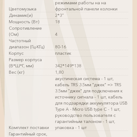
режимами работы на на
Цветомузыка
фронтальной панели колонки
Динамик(и)
2*3″
Мощность (Вт)
18
Сопротивление
(Ом)
4
Частотный
диапазон (Гц-КГц)
80-16
Корпус
пластик
Размер корпуса
(В*Ш*Г, мм)
342*149*138
Вес (кг)
1,80
акустическая система - 1 шт,
кабель TRS 3.5мм "джек" => TRS
3.5мм "джек" для подключения к
источнику сигнала - 1 шт, кабель
для подзарядки аккумулятора USB
Type A - Micro USB type C - 1 шт,
руководство пользователя с
гарантийным талоном - 1 шт,
Комплект поставки
упаковка - 1 шт
Гарантийный срок,