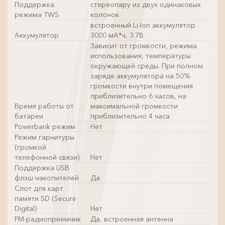
Поддержка
стереопару из двух одинаковых
режима TWS
колонок
встроенный Li-Ion аккумулятор
Аккумулятор
3000 мА*ч, 3.7В
Зависит от громкости, режима
использования, температуры
окружающей среды. При полном
заряде аккумулятора на 50%
громкости внутри помещения
приблизительно 6 часов, на
Время работы от
максимальной громкости
батареи
приблизительно 4 часа
Powerbank режим
Нет
Режим гарнитуры
(громкой
телефонной связи)
Нет
Поддержка USB
флэш накопителей
Да
Слот для карт
памяти SD (Secure
Digital)
Нет
FM-радиоприемник
Да, встроенная антенна