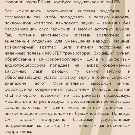
звуковой карты ПК или ноутбука, подключаемой по USB.
Все компоненты акустической системы подобраны и
согласованы так, чтобы порадовать, в первую очередь,
поклонников «тёплого лампового звука» — звучания без
раздражающих слух гармоник и высокочастотных шумов.
Так, питание акустической системы возложено на
вынесенный отдельно для уменьшения наводок мощный
трёхамперный адаптер, цепи питания построены на
надёжных полевых MOSFET транзисторах. Входящий сигнал,
обработанный микроконтроллером ЦАПа и цифровым
аудиопроцессором попадает на каскад современных
вакуумных ламп, дающих ту самую тёплую и
обволакивающую уютом окраску звуку в очень широком
диапазоне частот. Окончательный выходной сигнал
формируется современным усилителем D-класса, высокий
КПД которого позволяет не растрачивать подводимую
мощность на нагрев воздуха, а реализовывает её через два
среднечастотных и один низкочастотный динамик с
низкоинерционными куполами из бумажной массы. Приводы
СЧ головок вооружены быстрыми двухслойными
неодимовыми магнитами, НЧ — мощным многослойным
ферритовым.