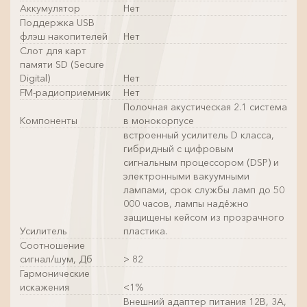
Аккумулятор
Нет
Поддержка USB
флэш накопителей
Нет
Слот для карт
памяти SD (Secure
Digital)
Нет
FM-радиоприемник
Нет
Полочная акустическая 2.1 система
Компоненты
в монокорпусе
встроенный усилитель D класса,
гибридный с цифровым
сигнальным процессором (DSP) и
электронными вакуумными
лампами, срок службы ламп до 50
000 часов, лампы надёжно
защищены кейсом из прозрачного
Усилитель
пластика.
Соотношение
сигнал/шум, Дб
> 82
Гармонические
искажения
<1%
Внешний адаптер питания 12В, 3А,