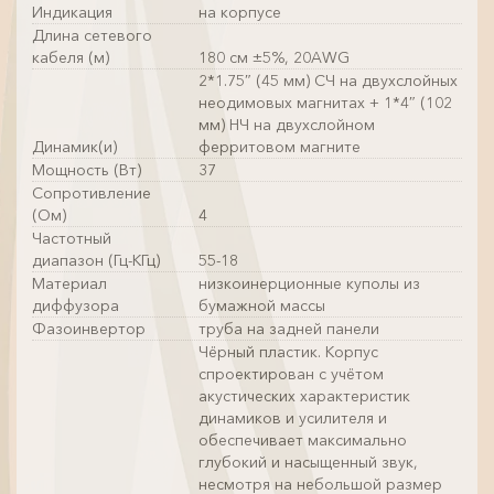
Индикация
на корпусе
Длина сетевого
кабеля (м)
180 см ±5%, 20AWG
2*1.75″ (45 мм) СЧ на двухслойных
неодимовых магнитах + 1*4″ (102
мм) НЧ на двухслойном
Динамик(и)
ферритовом магните
Мощность (Вт)
37
Сопротивление
(Ом)
4
Частотный
диапазон (Гц-КГц)
55-18
Материал
низкоинерционные куполы из
диффузора
бумажной массы
Фазоинвертор
труба на задней панели
Чёрный пластик. Корпус
спроектирован с учётом
акустических характеристик
динамиков и усилителя и
обеспечивает максимально
глубокий и насыщенный звук,
несмотря на небольшой размер