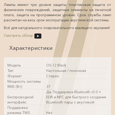
Лампы имеют три уровня защиты: пластиковая защита от
физических повреждений, защитные элементы на печатной
плате, защита на программном уровне. Срок службы ламп
рассчитан на весь срок эксплуатации акустической системы.
Всё для натурального очаровательного манящего звучания!
Смотреть обзор
Характеристики
Модель
OS-12 Black
Тип
Настольная / полочная
Формат
Стерео
Мощность системы
RMS (Вт)
37
Да. Поддержка Bluetooth v5.0 +
Беспроводной
EDR и NFC для быстрого создания
интерфейс
BLuetooth пары с акустикой
Поддержка
режима TWS
Нет