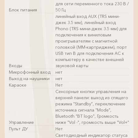
для сети переменного тока 230 В /
Блок питания
50 Гц
линейный вход AUX (TRS мини-
джек 3.5 мм), линейный вход
Phono (TRS мини-джек 3.5 мм) для
подключения к виниловым
проигрывателям с магнитной
головкой (ММ-картриджем), порт
USB тип B для подключения АС к
компьютеру в качестве внешней
Входы
звуковой карты
Микрофонный вход
нет
Выход на наушники
нет
Караоке
Нет
Сенсорные кнопки управления на
верхней панели: выход из спящего
режима "Standby", переключение
источника сигнала "Mode",
Bluetooth "BT logo", Громкость
Управление
ниже "Vol -", громкость выше "Vol+"
Пульт ДУ
Нет
Светодиодный индикатор статуса