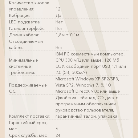
Количество кнопок
управления:
12
Вибрация:
Да
LED подсветка:
Нет
Радиоинтерфейс:
Нет
Длина кабеля:
1,8м ± 0,1м
Отсоединяемый
кабель:
Нет
IBM PC совместимый компьютер,
Минимальные
CPU 300 мГц или выше, 128 Мб
системные
ОЗУ, свободный порт USB 1.1 или
требования:
2.0 (5В, 500мА)
Microsoft Windows XP SP2/SP3,
Поддерживаемые
Vista SP2, Windows 7, 8, 10;
ОС:
Microsoft DirectX 9.0c или выше
Джойстик-геймпад, CD диск с
программным обеспечением,
руководство пользователя,
Комплект поставки:
гарантийный талон, упаковка
Гарантийный срок,
мес
6
Срок службы, мес
24