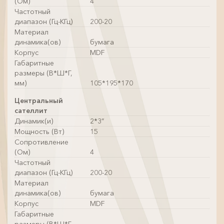
(Ом)
4
Частотный
диапазон (Гц-КГц)
200-20
Материал
динамика(ов)
бумага
Корпус
MDF
Габаритные
размеры (В*Ш*Г,
мм)
105*195*170
Центральный
сателлит
Динамик(и)
2*3”
Мощность (Вт)
15
Сопротивление
(Ом)
4
Частотный
диапазон (Гц-КГц)
200-20
Материал
динамика(ов)
бумага
Корпус
MDF
Габаритные
размеры (В*Ш*Г,