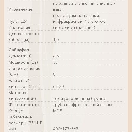
на задней стенке: питание вкл/
Управление
выкл
полнофункциональный,
Пульт ДУ
инфракрасный, 18 кнопок
Индикация
светодиод (питание)
Длина сетевого
кабеля (м)
1,5
Сабвуфер
Динамик(и)
6,5″
Мощность (Вт)
35
Сопротивление
(Ом)
8
Частотный
диапазон (Гц-Гц)
от 20
Материал
динамика(ов)
текстурированная бумага
Фазоинвертор
труба на фронтальной стенке
Корпус
MDF
Габаритные
размеры (В*Ш*Г,
мм)
400*175*365