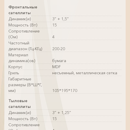
Фронтальные
сателлиты
Динамик(и)
3″ + 1,5″
Мощность (Вт)
15
Сопротивление
(Ом)
4
Частотный
диапазон (Гц-КГц)
200-20
Материал
динамика(ов)
бумага
Корпус
MDF
Гриль
несъемный, металлическая сетка
Габаритные
размеры (В*Ш*Г,
мм)
105*195*170
Тыловые
сателлиты
Динамик(и)
3″ + 1,25″
Мощность (Вт)
15
Сопротивление